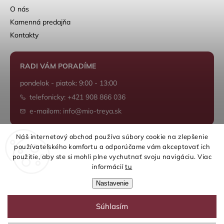
O nás
Kamenná predajňa
Kontakty
RADI VÁM PORADÍME
pondelok - piatok: 9:00 - 13:00
telefonicky: +421 908 866 036
e-mailom: info@mio-treya.sk
Náš internetový obchod používa súbory cookie na zlepšenie
používateľského komfortu a odporúčame vám akceptovať ich
Shoptet.sk
použitie, aby ste si mohli plne vychutnať svoju navigáciu. Viac
informácií
tu
Nastavenie
Súhlasím
Copyright 2026
mio-treya.sk
. Všetky práva vyhradené.
Upraviť nastavenie cookies