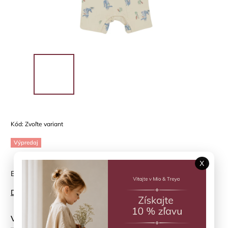
Kód:
Zvoľte variant
Výpredaj
X
Bambusové opaľovačky Dusty Blue CeLaVi
Detailné informácie
Veľkosť