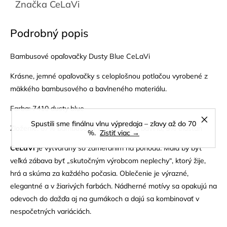
Značka
CeLaVi
Podrobný popis
Bambusové opaľovačky Dusty Blue CeLaVi
Krásne, jemné opaľovačky s celoplošnou potlačou vyrobené z
mäkkého bambusového a bavlneného materiálu.
Farba: 7410 dusty blue
Spustili sme finálnu vlnu výpredaja – zľavy až do 70
Zloženie: 67% bambusová viskóza, 28% bavlna, 5% elastan
%.
Zistiť viac →
CeLaVi
je vytváraný so zameraním na pohodu. Mala by byť
veľká zábava byť „skutočným výrobcom neplechy“, ktorý žije,
hrá a skúma za každého počasia. Oblečenie je výrazné,
elegantné a v žiarivých farbách. Nádherné motívy sa opakujú na
odevoch do dažďa aj na gumákoch a dajú sa kombinovať v
nespočetných variáciách.