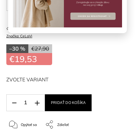
60 cm
70 cm
80 cm
Neohodnotené
Značka:
CeLaVi
–30 %
€27,90
€19,53
ZVOĽTE VARIANT
PRIDAŤ DO KOŠÍKA
Opýtať sa
Zdieľať