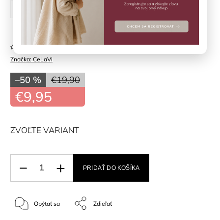
70 cm
80 cm
90 cm
100 cm
Neohodnotené
Značka:
CeLaVi
–50 %
€19,90
€9,95
ZVOĽTE VARIANT
PRIDAŤ DO KOŠÍKA
Opýtať sa
Zdieľať