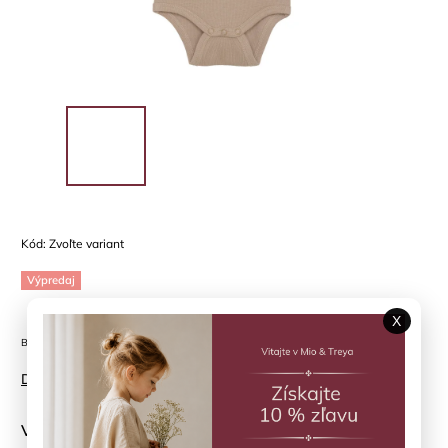
Kód:
Zvoľte variant
Výpredaj
X
Bambusové body Warm Taupe CeLaVi
Detailné informácie
Veľkosť