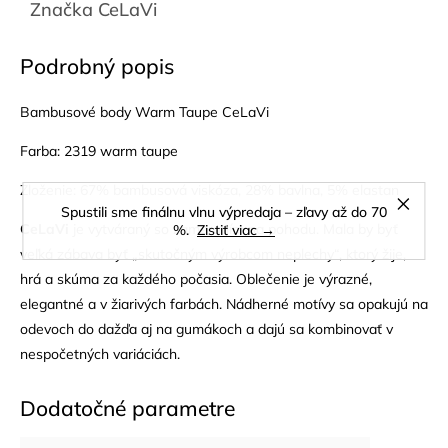
Značka
CeLaVi
Podrobný popis
Bambusové body Warm Taupe CeLaVi
Farba: 2319 warm taupe
Zloženie: 67% bambusová viskóza, 28% bavlna, 5% elastan
Spustili sme finálnu vlnu výpredaja – zľavy až do 70
CeLaVi
je vytváraný so zameraním na pohodu. Mala by byť
%.
Zistiť viac →
veľká zábava byť „skutočným výrobcom neplechy“, ktorý žije,
hrá a skúma za každého počasia. Oblečenie je výrazné,
elegantné a v žiarivých farbách. Nádherné motívy sa opakujú na
odevoch do dažďa aj na gumákoch a dajú sa kombinovať v
nespočetných variáciách.
Dodatočné parametre