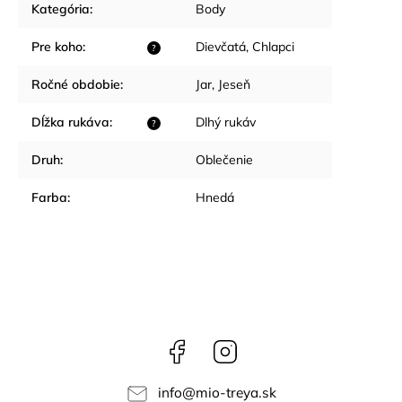
Kategória
:
Body
Pre koho
:
Dievčatá
,
Chlapci
?
Ročné obdobie
:
Jar
,
Jeseň
Dĺžka rukáva
:
Dlhý rukáv
?
Druh
:
Oblečenie
Farba
:
Hnedá
Facebook
Instagram
info
@
mio-treya.sk