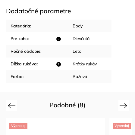
Dodatočné parametre
Kategória
:
Body
Pre koho
:
Dievčatá
?
Ročné obdobie
:
Leto
Dĺžka rukáva
:
Krátky rukáv
?
Farba
:
Ružová
Podobné (8)
Previous
Next
Výpredaj
Výpr