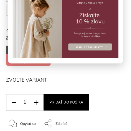
86 cm
Neohodnotené
Značka:
Fixoni
–30 %
€21,50
€15,05
ZVOĽTE VARIANT
PRIDAŤ DO KOŠÍKA
Opýtať sa
Zdieľať