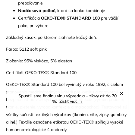
prebaľovanie
Nadčasová potlač
, ktorá sa ľahko kombinuje
Certifikácia
OEKO-TEX® STANDARD 100
pre väčší
pokoj pri výbere
Základný kúsok, po ktorom siahnete každý deň.
Farba: 5112 soft pink
Zloženie: 95% viskóza, 5% elastan
Certifikát OEKO-TEX® Standard 100
OEKO-TEX® Standard 100 bol vyvinutý v roku 1992, s cieľom
stanovenia medzinárodných kritérií pre kvalitu a zdravotnú
Spustili sme finálnu vlnu výpredaja – zľavy až do 70
bezpečnosť na všetkých úrovniach produkcie (výroba priadze,
%.
Zistiť viac →
tkanie, pletenie, výroba konfekcie a maloobchod). Testované sú
všetky súčasti textilných výrobkov (tkanina, nite, zipsy, gombíky
a iné.) Textílie označené etiketou OEKO-TEX® spĺňajú vysoké
humánno-ekologické štandardy.