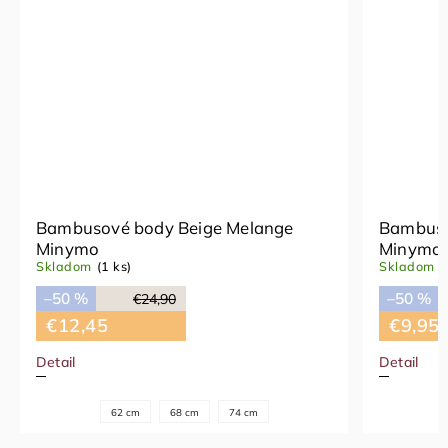
Bambusové body Veiled Rose Flower
Bie
Minymo
Skl
Skladom
(1 ks)
–5
–50 %
€19,90
€
€9,95
Detail
Deta
56 cm