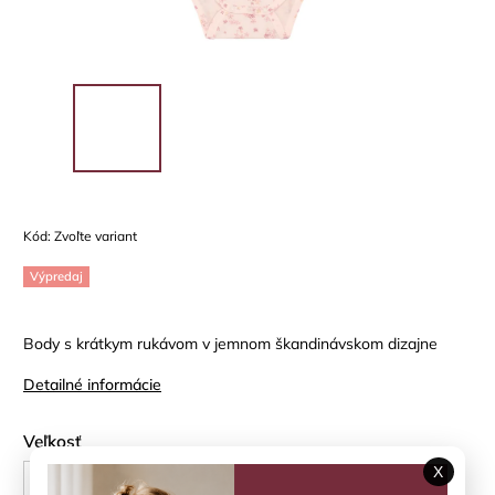
Kód:
Zvoľte variant
Výpredaj
Body s krátkym rukávom v jemnom škandinávskom dizajne
Detailné informácie
Veľkosť
X
62 cm
68 cm
74 cm
80 cm