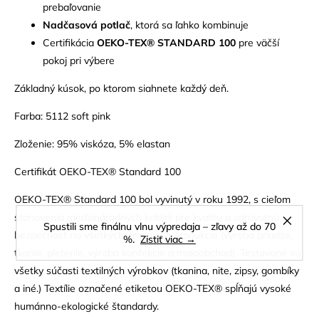
prebaľovanie
Nadčasová potlač
, ktorá sa ľahko kombinuje
Certifikácia
OEKO-TEX® STANDARD 100
pre väčší
pokoj pri výbere
Základný kúsok, po ktorom siahnete každý deň.
Farba: 5112 soft pink
Zloženie: 95% viskóza, 5% elastan
Certifikát OEKO-TEX® Standard 100
OEKO-TEX® Standard 100 bol vyvinutý v roku 1992, s cieľom
stanovenia medzinárodných kritérií pre kvalitu a zdravotnú
Spustili sme finálnu vlnu výpredaja – zľavy až do 70
bezpečnosť na všetkých úrovniach produkcie (výroba priadze,
%.
Zistiť viac →
tkanie, pletenie, výroba konfekcie a maloobchod). Testované sú
všetky súčasti textilných výrobkov (tkanina, nite, zipsy, gombíky
a iné.) Textílie označené etiketou OEKO-TEX® spĺňajú vysoké
humánno-ekologické štandardy.