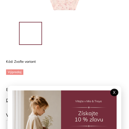
Kód:
Zvoľte variant
Výpredaj
Body s krátkym rukávom v jemnom škandinávskom dizajne
X
Detailné informácie
Veľkosť
62 cm
68 cm
74 cm
80 cm