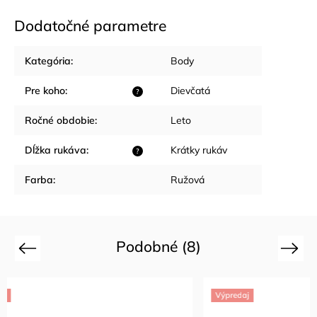
Dodatočné parametre
Kategória
:
Body
Pre koho
:
Dievčatá
?
Ročné obdobie
:
Leto
Dĺžka rukáva
:
Krátky rukáv
?
Farba
:
Ružová
Podobné (8)
Previous
Next
Výpredaj
Výpredaj