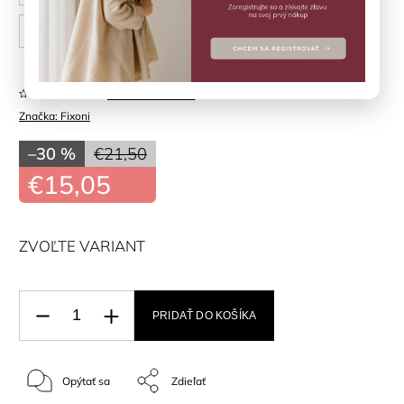
86 cm
Neohodnotené
Značka:
Fixoni
–30 %
€21,50
€15,05
ZVOĽTE VARIANT
PRIDAŤ DO KOŠÍKA
Opýtať sa
Zdieľať