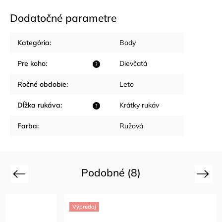
Dodatočné parametre
Kategória
:
Body
Pre koho
:
Dievčatá
?
Ročné obdobie
:
Leto
Dĺžka rukáva
:
Krátky rukáv
?
Farba
:
Ružová
Podobné (8)
Previous
Next
Výpredaj
Výpredaj