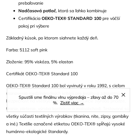
prebaľovanie
Nadčasová potlač
, ktorá sa ľahko kombinuje
Certifikácia
OEKO-TEX® STANDARD 100
pre väčší
pokoj pri výbere
Základný kúsok, po ktorom siahnete každý deň.
Farba: 5112 soft pink
Zloženie: 95% viskóza, 5% elastan
Certifikát OEKO-TEX® Standard 100
OEKO-TEX® Standard 100 bol vyvinutý v roku 1992, s cieľom
stanovenia medzinárodných kritérií pre kvalitu a zdravotnú
Spustili sme finálnu vlnu výpredaja – zľavy až do 70
bezpečnosť na všetkých úrovniach produkcie (výroba priadze,
%.
Zistiť viac →
tkanie, pletenie, výroba konfekcie a maloobchod). Testované sú
všetky súčasti textilných výrobkov (tkanina, nite, zipsy, gombíky
a iné.) Textílie označené etiketou OEKO-TEX® spĺňajú vysoké
humánno-ekologické štandardy.