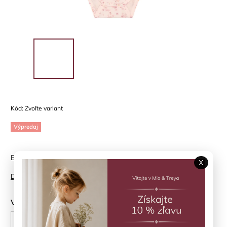
Kód:
Zvoľte variant
Výpredaj
Body s krátkym rukávom v jemnom škandinávskom dizajne
X
Detailné informácie
Veľkosť
62 cm
68 cm
74 cm
80 cm