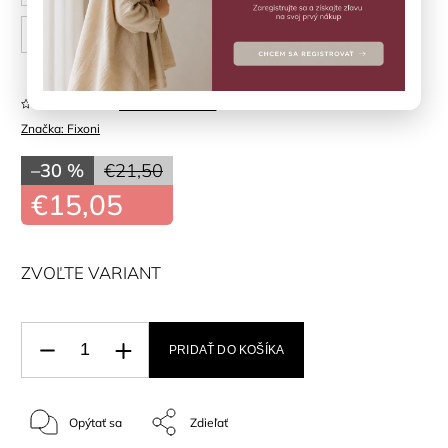
86 cm
Neohodnotené
Značka:
Fixoni
–30 %
€21,50
€15,05
ZVOĽTE VARIANT
PRIDAŤ DO KOŠÍKA
Opýtať sa
Zdieľať