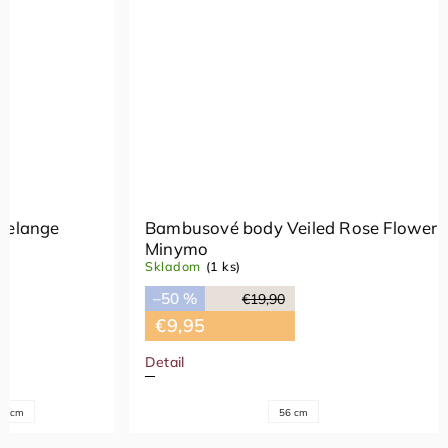
Bambusové body Veiled Rose Flower
Biele b
Minymo
Skladom
(
Skladom
(1 ks)
–50 %
–50 %
€19,90
€8,95
€9,95
Detail
Detail
56 cm