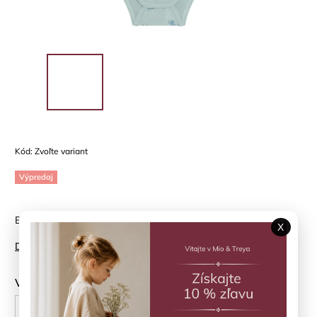
Kód:
Zvoľte variant
Výpredaj
Body s krátkym rukávom v jemnom škandinávskom dizajne
X
Detailné informácie
Veľkosť
62 cm
68 cm
74 cm
80 cm