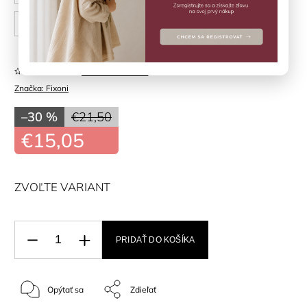
86 cm
Neohodnotené
Značka:
Fixoni
–30 %
€21,50
€15,05
ZVOĽTE VARIANT
PRIDAŤ DO KOŠÍKA
Opýtať sa
Zdieľať