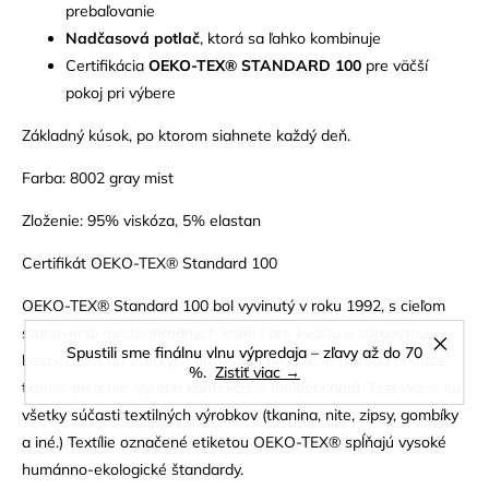
prebaľovanie
Nadčasová potlač
, ktorá sa ľahko kombinuje
Certifikácia
OEKO-TEX® STANDARD 100
pre väčší
pokoj pri výbere
Základný kúsok, po ktorom siahnete každý deň.
Farba: 8002 gray mist
Zloženie: 95% viskóza, 5% elastan
Certifikát OEKO-TEX® Standard 100
OEKO-TEX® Standard 100 bol vyvinutý v roku 1992, s cieľom
stanovenia medzinárodných kritérií pre kvalitu a zdravotnú
Spustili sme finálnu vlnu výpredaja – zľavy až do 70
bezpečnosť na všetkých úrovniach produkcie (výroba priadze,
%.
Zistiť viac →
tkanie, pletenie, výroba konfekcie a maloobchod). Testované sú
všetky súčasti textilných výrobkov (tkanina, nite, zipsy, gombíky
a iné.) Textílie označené etiketou OEKO-TEX® spĺňajú vysoké
humánno-ekologické štandardy.