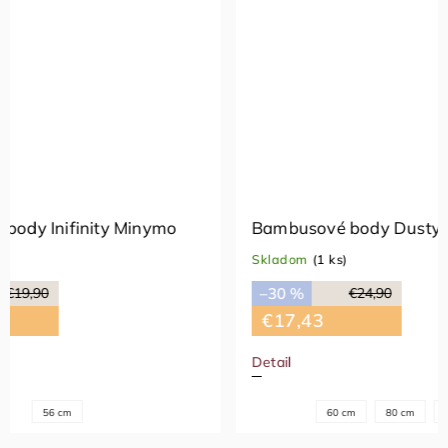
Bambusové body Dusty blue CeLaVi
Bambuso
CeLaVi
Skladom
(1 ks)
Skladom
(
–30 %
€24,90
–50 %
€17,43
€9,95
Detail
Detail
60 cm
80 cm
90 cm