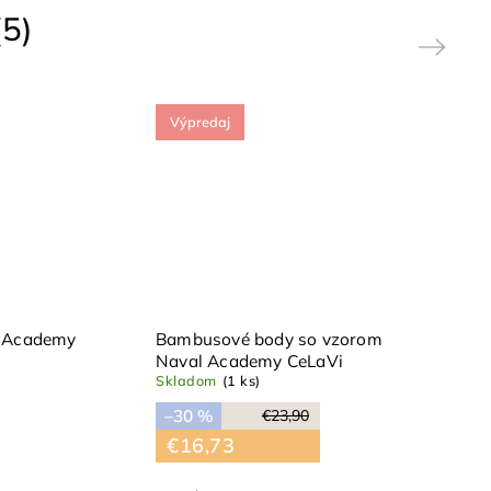
5)
Next
Výpredaj
 Academy
Bambusové body so vzorom
Naval Academy CeLaVi
Skladom
(1 ks)
–30 %
€23,90
€16,73