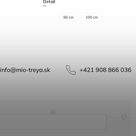
Detail
60 cm
100 cm
info
@
mio-treya.sk
+421 908 866 036