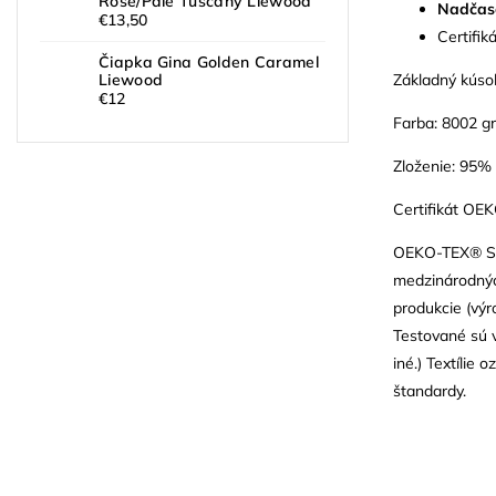
Rose/Pale Tuscany Liewood
Nadčas
€13,50
Certifik
Čiapka Gina Golden Caramel
Základný kúso
Liewood
€12
Farba: 8002 gr
Zloženie: 95% 
Certifikát OE
OEKO-TEX® Sta
medzinárodných
produkcie (výr
Testované sú v
iné.) Textíli
štandardy.