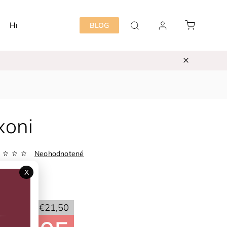
Hračky
Detská izba
Starostlivosť mama&dieť
BLOG
xoni
Neohodnotené
Zvoľte variant
X
ka:
Fixoni
30 %
€21,50