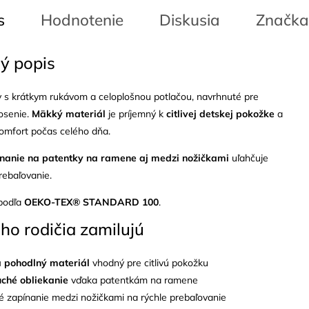
s
Hodnotenie
Diskusia
Značka
ý popis
 s krátkym rukávom a celoplošnou potlačou, navrhnuté pre
osenie.
Mäkký materiál
je príjemný k
citlivej detskej pokožke
a
omfort počas celého dňa.
nanie na patentky na ramene aj medzi nožičkami
uľahčuje
prebaľovanie.
 podľa
OEKO-TEX® STANDARD 100
.
 ho rodičia zamilujú
 pohodlný materiál
vhodný pre citlivú pokožku
ché obliekanie
vďaka patentkám na ramene
é zapínanie medzi nožičkami na rýchle prebaľovanie