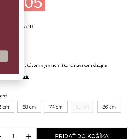
€15,05
ĽTE VARIANT
predaj
 s krátkym rukávom v jemnom škandinávskom dizajne
ilné informácie
kosť
2 cm
68 cm
74 cm
80 cm
86 cm
PRIDAŤ DO KOŠÍKA