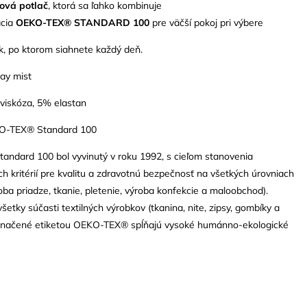
ová potlač
, ktorá sa ľahko kombinuje
ácia
OEKO-TEX® STANDARD 100
pre väčší pokoj pri výbere
k, po ktorom siahnete každý deň.
ay mist
viskóza, 5% elastan
KO-TEX® Standard 100
ndard 100 bol vyvinutý v roku 1992, s cieľom stanovenia
 kritérií pre kvalitu a zdravotnú bezpečnosť na všetkých úrovniach
oba priadze, tkanie, pletenie, výroba konfekcie a maloobchod).
šetky súčasti textilných výrobkov (tkanina, nite, zipsy, gombíky a
e označené etiketou OEKO-TEX® spĺňajú vysoké humánno-ekologické