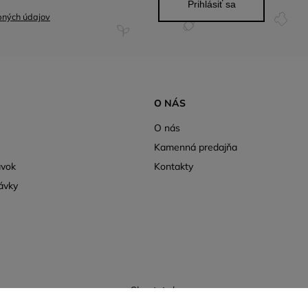
Prihlásiť sa
bných údajov
O NÁS
O nás
Kamenná predajňa
ávok
Kontakty
ávky
Shoptet.sk