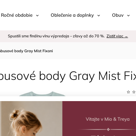
 / Ročné obdobie
Oblečenie a doplnky
Obuv
Spustili sme finálnu vlnu výpredaja – zľavy až do 70 %.
Zistiť viac →
usové body Gray Mist Fixoni
usové body Gray Mist Fi
Kód:
Znač
–