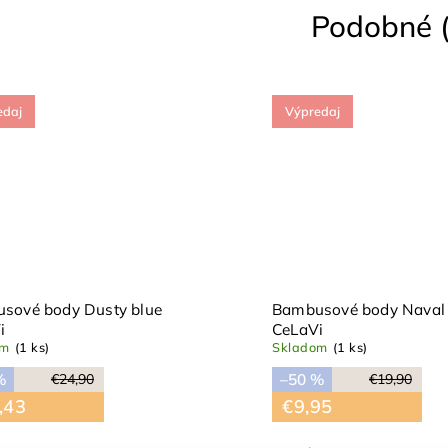
Podobné (
edaj
Výpredaj
sové body Dusty blue
Bambusové body Naval
i
CeLaVi
om
(1 ks)
Skladom
(1 ks)
%
–50 %
€24,90
€19,90
,43
€9,95