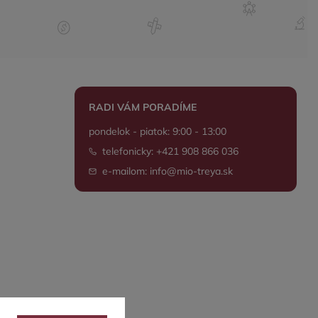
RADI VÁM PORADÍME
pondelok - piatok: 9:00 - 13:00
telefonicky: +421 908 866 036
e-mailom: info@mio-treya.sk