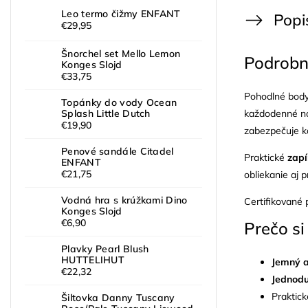
Leo termo čižmy ENFANT
Popi
€29,95
Šnorchel set Mello Lemon
Podrobn
Konges Slojd
€33,75
Pohodlné body
Topánky do vody Ocean
každodenné n
Splash Little Dutch
€19,90
zabezpečuje k
Penové sandále Citadel
Praktické
zapí
ENFANT
€21,75
obliekanie aj 
Vodná hra s krúžkami Dino
Certifikované
Konges Slojd
€6,90
Prečo si
Plavky Pearl Blush
HUTTELIHUT
Jemný a
€22,32
Jednodu
Praktick
Šiltovka Danny Tuscany