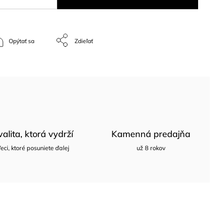
Opýtať sa
Zdieľať
valita, ktorá vydrží
Kamenná predajňa
eci, ktoré posuniete ďalej
už 8 rokov