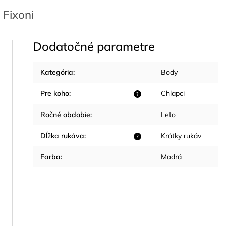
Fixoni
Dodatočné parametre
Kategória
:
Body
Pre koho
:
Chlapci
?
Ročné obdobie
:
Leto
Dĺžka rukáva
:
Krátky rukáv
?
Farba
:
Modrá