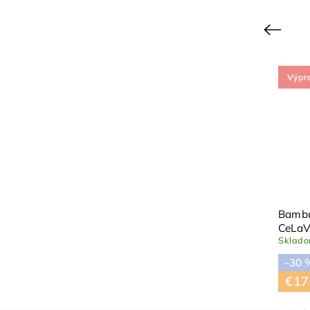
Previous
Výpredaj
Výpr
Bambusové body Inifinity
Bambu
Minymo
CeLaV
Skladom
(1 ks)
Sklad
–50 %
–30 
€19,90
€9,95
€17