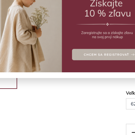
ZVO
Vý
Body
Deta
Veľ
6