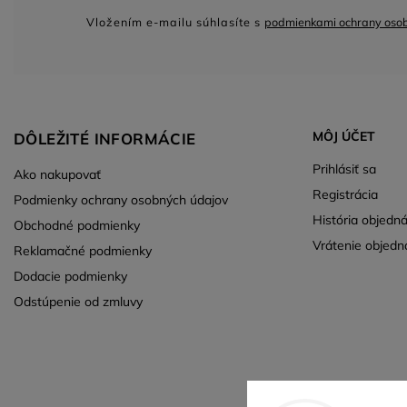
Vložením e-mailu súhlasíte s
podmienkami ochrany oso
MÔJ ÚČET
DÔLEŽITÉ INFORMÁCIE
Prihlásiť sa
Ako nakupovať
Registrácia
Podmienky ochrany osobných údajov
História objedn
Obchodné podmienky
Vrátenie objedn
Reklamačné podmienky
Dodacie podmienky
Odstúpenie od zmluvy