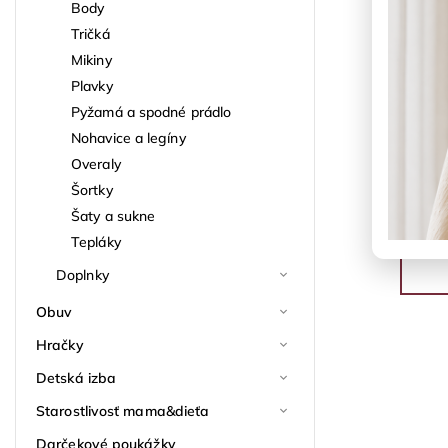
Body
Tričká
Mikiny
Plavky
Pyžamá a spodné prádlo
Nohavice a legíny
Overaly
Šortky
Šaty a sukne
Tepláky
Doplnky
Obuv
Hračky
Detská izba
Starostlivosť mama&dieťa
Darčekové poukážky