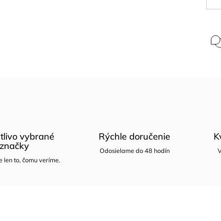
tlivo vybrané
Rýchle doručenie
K
značky
Odosielame do 48 hodín
V
len to, čomu veríme.