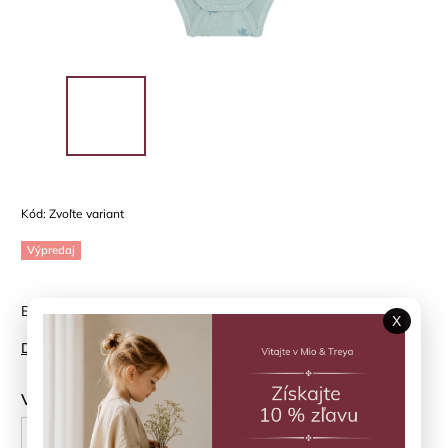
Kód:
Zvoľte variant
Výpredaj
Body s krátkym rukávom v jemnom škandinávskom dizajne
X
Detailné informácie
Veľkosť
62 cm
68 cm
74 cm
80 cm