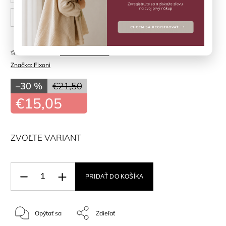
86 cm
Neohodnotené
Značka:
Fixoni
–30 %
€21,50
€15,05
ZVOĽTE VARIANT
PRIDAŤ DO KOŠÍKA
Opýtať sa
Zdieľať