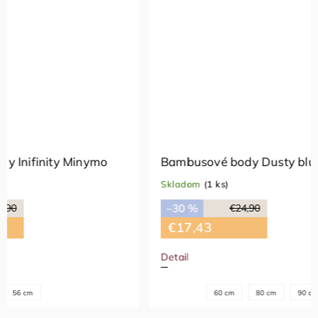
Bambusové body Dusty blue CeLaVi
Bambuso
CeLaVi
Skladom
(1 ks)
Skladom
(
–30 %
€24,90
–50 %
€17,43
€9,95
Detail
Detail
60 cm
80 cm
90 cm