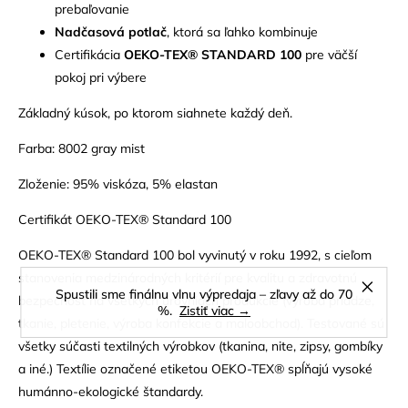
prebaľovanie
Nadčasová potlač
, ktorá sa ľahko kombinuje
Certifikácia
OEKO-TEX® STANDARD 100
pre väčší
pokoj pri výbere
Základný kúsok, po ktorom siahnete každý deň.
Farba: 8002 gray mist
Zloženie: 95% viskóza, 5% elastan
Certifikát OEKO-TEX® Standard 100
OEKO-TEX® Standard 100 bol vyvinutý v roku 1992, s cieľom
stanovenia medzinárodných kritérií pre kvalitu a zdravotnú
Spustili sme finálnu vlnu výpredaja – zľavy až do 70
bezpečnosť na všetkých úrovniach produkcie (výroba priadze,
%.
Zistiť viac →
tkanie, pletenie, výroba konfekcie a maloobchod). Testované sú
všetky súčasti textilných výrobkov (tkanina, nite, zipsy, gombíky
a iné.) Textílie označené etiketou OEKO-TEX® spĺňajú vysoké
humánno-ekologické štandardy.