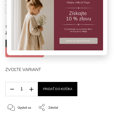
86 cm
Neohodnotené
Značka:
Fixoni
–30 %
€21,50
€15,05
ZVOĽTE VARIANT
PRIDAŤ DO KOŠÍKA
Opýtať sa
Zdieľať