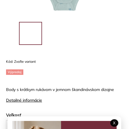
Kód:
Zvoľte variant
Výpredaj
Body s krátkym rukávom v jemnom škandinávskom dizajne
Detailné informácie
Veľkosť
X
62 cm
68 cm
74 cm
80 cm