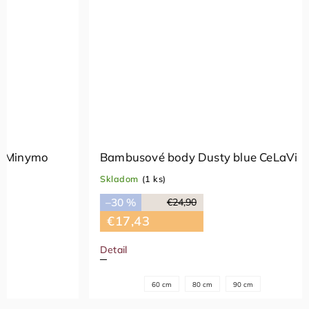
Bambusové body Dusty blue CeLaVi
Bambuso
CeLaVi
Skladom
(1 ks)
Skladom
(
–30 %
€24,90
–50 %
€17,43
€9,95
Detail
Detail
60 cm
80 cm
90 cm