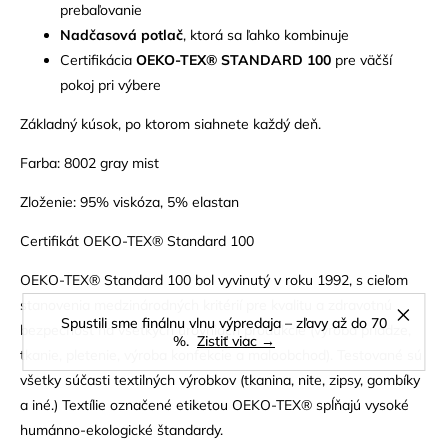
prebaľovanie
Nadčasová potlač
, ktorá sa ľahko kombinuje
Certifikácia
OEKO-TEX® STANDARD 100
pre väčší
pokoj pri výbere
Základný kúsok, po ktorom siahnete každý deň.
Farba: 8002 gray mist
Zloženie: 95% viskóza, 5% elastan
Certifikát OEKO-TEX® Standard 100
OEKO-TEX® Standard 100 bol vyvinutý v roku 1992, s cieľom
stanovenia medzinárodných kritérií pre kvalitu a zdravotnú
Spustili sme finálnu vlnu výpredaja – zľavy až do 70
bezpečnosť na všetkých úrovniach produkcie (výroba priadze,
%.
Zistiť viac →
tkanie, pletenie, výroba konfekcie a maloobchod). Testované sú
všetky súčasti textilných výrobkov (tkanina, nite, zipsy, gombíky
a iné.) Textílie označené etiketou OEKO-TEX® spĺňajú vysoké
humánno-ekologické štandardy.