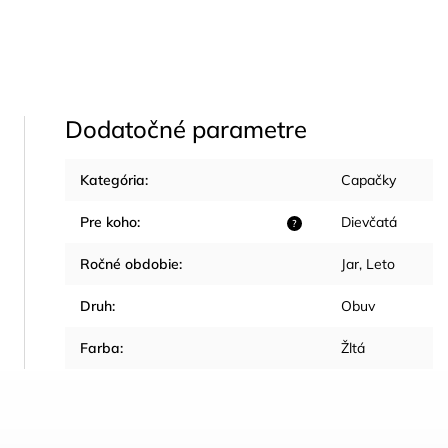
Dodatočné parametre
Kategória
:
Capačky
Pre koho
:
Dievčatá
?
Ročné obdobie
:
Jar
,
Leto
Druh
:
Obuv
Farba
:
Žltá