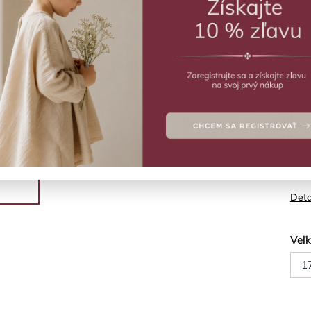
ZVO
Vý
Bale
Eleg
Deta
Veľ
1