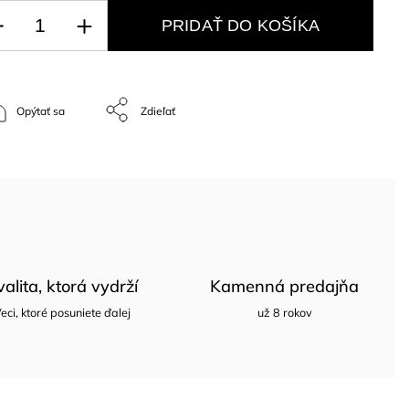
PRIDAŤ DO KOŠÍKA
Opýtať sa
Zdieľať
valita, ktorá vydrží
Kamenná predajňa
eci, ktoré posuniete ďalej
už 8 rokov