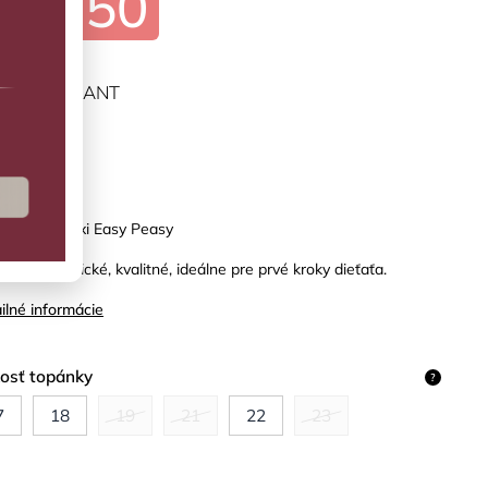
€22,50
ĽTE VARIANT
predaj
rínky Lilly Oxi Easy Peasy
antné, praktické, kvalitné, ideálne pre prvé kroky dieťaťa.
ilné informácie
kosť topánky
?
7
18
19
21
22
23