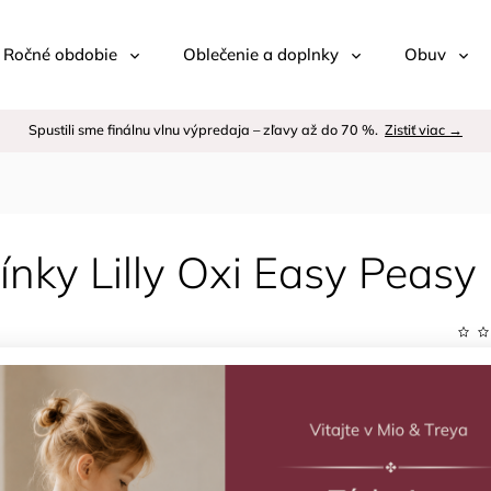
 / Ročné obdobie
Oblečenie a doplnky
Obuv
Spustili sme finálnu vlnu výpredaja – zľavy až do 70 %.
Zistiť viac →
ínky Lilly Oxi Easy Peasy
Kód:
Znač
–