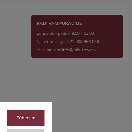
RADI VÁM PORADÍME
pondelok - piatok: 9:00 - 13:00
telefonicky: +421 908 866 036
e-mailom: info@mio-treya.sk
Súhlasím