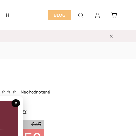
Hračky
Detská izba
Starostlivosť mama&dieť
BLOG
Neohodnotené
Zvoľte variant
X
ka:
EASY PEASY
50 %
€45