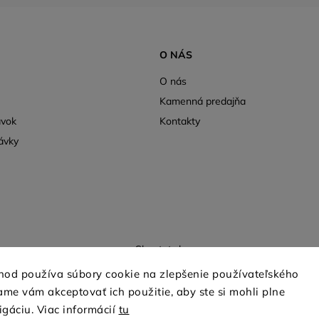
O NÁS
O nás
Kamenná predajňa
ávok
Kontakty
ávky
Shoptet.sk
hod používa súbory cookie na zlepšenie používateľského
me vám akceptovať ich použitie, aby ste si mohli plne
Copyright 2026
mio-treya.sk
. Všetky práva vyhradené.
igáciu. Viac informácií
tu
Upraviť nastavenie cookies