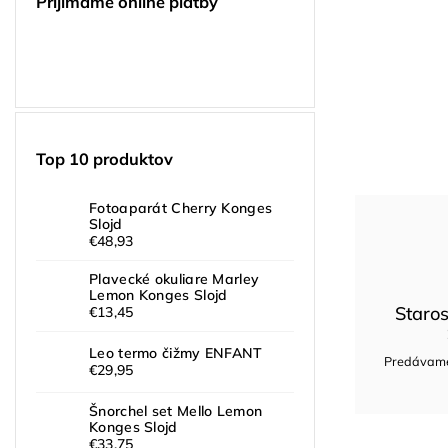
Prijímame online platby
Top 10 produktov
Fotoaparát Cherry Konges
Slojd
€48,93
Plavecké okuliare Marley
Lemon Konges Slojd
Staros
€13,45
Leo termo čižmy ENFANT
Predávame 
€29,95
Šnorchel set Mello Lemon
Konges Slojd
€33,75