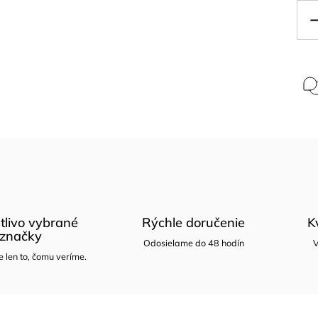
tlivo vybrané
Rýchle doručenie
K
značky
Odosielame do 48 hodín
V
len to, čomu veríme.