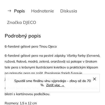
Popis
Hodnotenie
Diskusia
Značka
DJECO
Podrobný popis
6-farebné gélové pero Tinou Djeco
6-farebné gélové pero na pestré zápisky. Všetky farby (červená,
ružová, fialová, modrá, zelená, oranžová) sú pokope v širokom
tele pera s krásnymi ilustráciami kvietkov a praktickým klipsom
na pripnutie pera na zošit. Prepínanie farieb funguje
jednoducho na stláčací mechanizmus.
Spustili sme finálnu vlnu výpredaja – zľavy až do 70
%.
Zistiť viac →
Gélové perá veľmi ľahko píšu. Balené v priehľadnom plastovom
blistri s kartónovou podložkou.
Rozmery: 1,5 x 12 cm