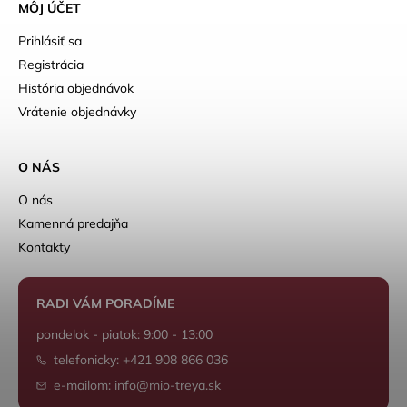
MÔJ ÚČET
Prihlásiť sa
Registrácia
História objednávok
Vrátenie objednávky
O NÁS
O nás
Kamenná predajňa
Kontakty
RADI VÁM PORADÍME
pondelok - piatok: 9:00 - 13:00
telefonicky: +421 908 866 036
e-mailom: info@mio-treya.sk