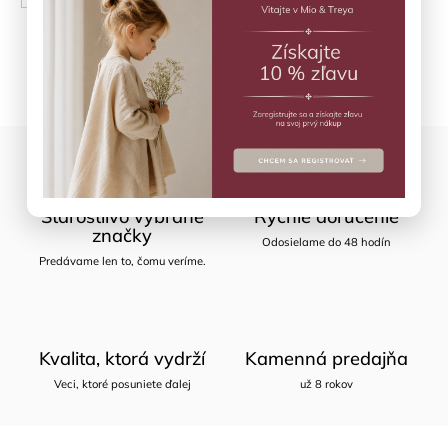
Opýtať sa
Zdieľať
Starostlivo vybrané
Rýchle doručenie
značky
Odosielame do 48 hodín
Predávame len to, čomu veríme.
Kvalita, ktorá vydrží
Kamenná predajňa
Veci, ktoré posuniete ďalej
už 8 rokov